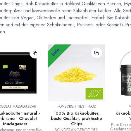
utter Chips, Roh Kakaobutter in Rohkost Qualität von Paccari, My
utterpulver und konventionelle reine Kakaobutter kaufen. Alle Sor
utter sind Vegan, Glutenfrei und Lactosefrei. Einfach Bio Kakaobu
len und mit der eigenen Schokoladen-, Pralinen- oder Kosmetik-Pr
en.
Sale
OCOLAT MADAGASCAR
HOMBORG FINEST FOOD
Kakaobutter natural -
100% Bio Kakaobutter,
Kakaobu
birano - Chocolat
beste Qualität, praktische
Madagascar
Chips
Pure Kakaob
Geschmacksn
elassene, ungefilterte Bio
SONDERANGEBOT 15%