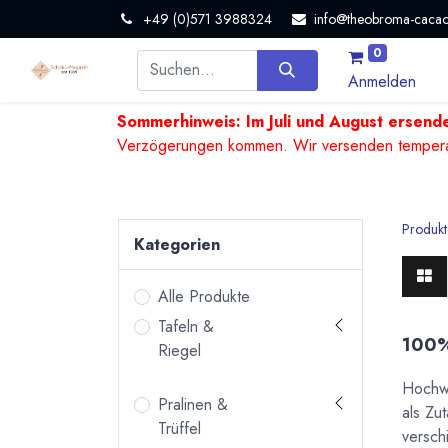
+49 (0)571 3988324
info@theobroma-cacao
0
Anmelden
Sommerhinweis: Im Juli und August ersende
Verzögerungen kommen. Wir versenden temperature
Produkt
Kategorien
Alle Produkte
Tafeln &
100%
Riegel
Hochwe
Pralinen &
als Zu
Trüffel
versch