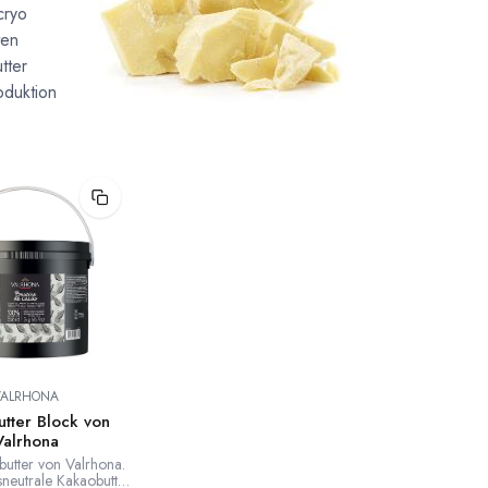
cryo
ten
tter
oduktion
VALRHONA
tter Block von
Valrhona
utter von Valrhona.
eutrale Kakaobutter