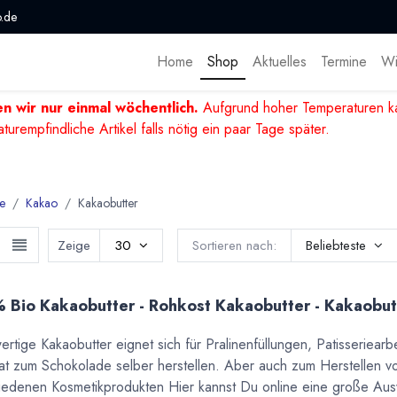
.de
Home
Shop
Aktuelles
Termine
Wi
n wir nur einmal wöchentlich.
Aufgrund hoher Temperaturen ka
mpfindliche Artikel falls nötig ein paar Tage später.
e
Kakao
Kakaobutter
Zeige
30
Sortieren nach:
Beliebteste
 Bio Kakaobutter - Rohkost Kakaobutter - Kakaobut
rtige Kakaobutter eignet sich für Pralinenfüllungen, Patisseriearb
tat zum Schokolade selber herstellen. Aber auch zum Herstellen v
iedenen Kosmetikprodukten Hier kannst Du online eine große Aus