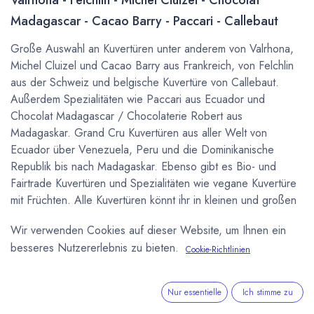
Madagascar - Cacao Barry - Paccari - Callebaut
Große Auswahl an Kuvertüren unter anderem von Valrhona,
Michel Cluizel und Cacao Barry aus Frankreich, von Felchlin
aus der Schweiz und belgische Kuvertüre von Callebaut.
Außerdem Spezialitäten wie Paccari aus Ecuador und
Chocolat Madagascar / Chocolaterie Robert aus
Madagaskar. Grand Cru Kuvertüren aus aller Welt von
Ecuador über Venezuela, Peru und die Dominikanische
Republik bis nach Madagaskar. Ebenso gibt es Bio- und
Fairtrade Kuvertüren und Spezialitäten wie vegane Kuvertüre
mit Früchten. Alle Kuvertüren könnt ihr in kleinen und großen
Mengen kaufen um in der eigenen Küche selber Pralinen zu
Wir verwenden Cookies auf dieser Website, um Ihnen ein
machen, oder für Gastronomie und
besseres Nutzererlebnis zu bieten.
Schokoladenmanufakturen auch über unseren
B2B
Cookie-Richtlinien
Onlineshop
.
Nur essentielle
Ich stimme zu