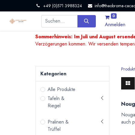
+49 (0)571 3988324
info@theobroma-cacao
0
Anmelden
Sommerhinweis: Im Juli und August ersende
Verzögerungen kommen. Wir versenden temperature
Produkt
Kategorien
Alle Produkte
Tafeln &
Nouga
Riegel
Nougat
auch p
Pralinen &
Trüffel