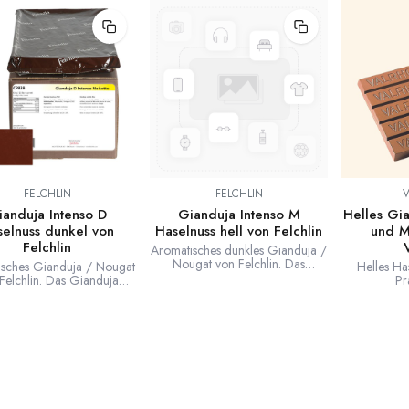
FELCHLIN
FELCHLIN
ianduja Intenso D
Gianduja Intenso M
Helles Gia
selnuss dunkel von
Haselnuss hell von Felchlin
und M
Felchlin
Aromatisches dunkles Gianduja /
Nougat von Felchlin. Das
isches Gianduja / Nougat
Helles Ha
Gianduja Intenso M ist ein
Felchlin. Das Gianduja
Pr
dunkles Haselnussnougat mit 35%
tenso D ist ein helles
Schokola
Nussanteil. 2kg Block.
elnussnougat mit 37%
Backen
ussanteil. 2kg Block.
Anwendunge
und