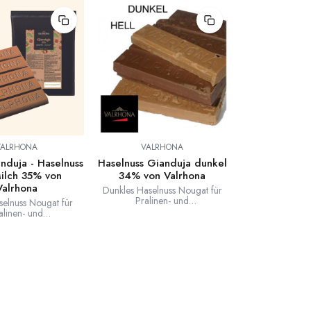
VALRHONA
VALRHONA
nduja - Haselnuss
Haselnuss Gianduja dunkel
ilch 35% von
34% von Valrhona
Valrhona
Dunkles Haselnuss Nougat für
Pralinen- und
selnuss Nougat für
Schokoladenfüllungen oder für
alinen- und
Schichtnougat. Neue Rezeptur
denfüllungen, zum
OHNE Sojalecithin.
 und für andere
n in der Pâtisserie
 Konditorei