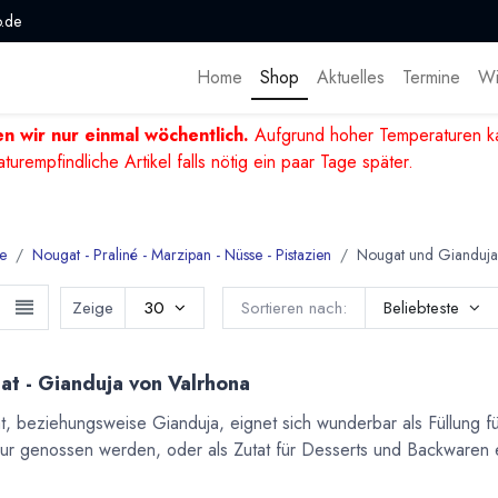
.de
Home
Shop
Aktuelles
Termine
Wi
n wir nur einmal wöchentlich.
Aufgrund hoher Temperaturen ka
mpfindliche Artikel falls nötig ein paar Tage später.
e
Nougat - Praliné - Marzipan - Nüsse - Pistazien
Nougat und Gianduja
Zeige
30
Sortieren nach:
Beliebteste
t - Gianduja von Valrhona
, beziehungsweise Gianduja, eignet sich wunderbar als Füllung fü
ur genossen werden, oder als Zutat für Desserts und Backwaren 