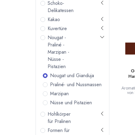
Schoko-
Delikatessen
Kakao
Kuvertüre
Nougat -
Praliné -
Marzipan -
Nüsse -
Pistazien
G
Nougat und Gianduja
Ha
Praliné- und Nussmassen
Aromat
von 
Marzipan
In
Has
Nüsse und Pistazien
N
Hohlkörper
für Pralinen
Formen für