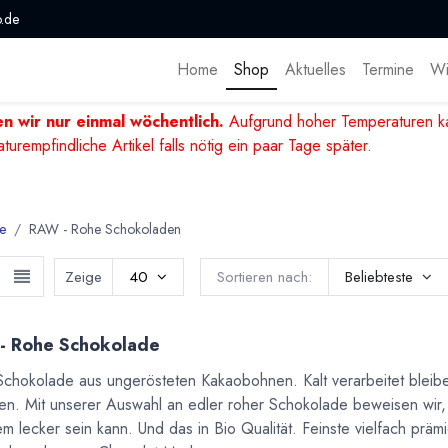
.de
Home
Shop
Aktuelles
Termine
Wi
n wir nur einmal wöchentlich.
Aufgrund hoher Temperaturen ka
mpfindliche Artikel falls nötig ein paar Tage später.
e
RAW - Rohe Schokoladen
Zeige
40
Sortieren nach:
Beliebteste
- Rohe Schokolade
chokolade aus ungerösteten Kakaobohnen. Kalt verarbeitet bleiben
ten. Mit unserer Auswahl an edler roher Schokolade beweisen wir
lem lecker sein kann. Und das in Bio Qualität. Feinste vielfach pr