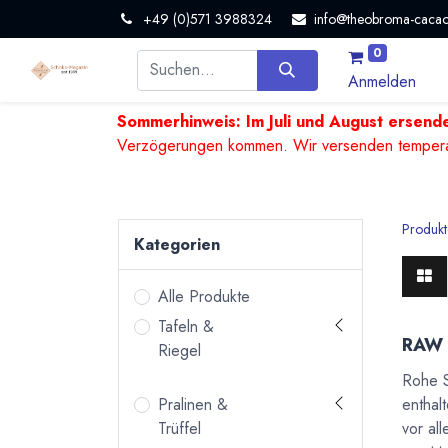
+49 (0)571 3988324
info@theobroma-cacao
0
Anmelden
Sommerhinweis: Im Juli und August ersende
Verzögerungen kommen. Wir versenden temperature
Produkt
Kategorien
Alle Produkte
Tafeln &
RAW 
Riegel
Rohe S
enthal
Pralinen &
vor al
Trüffel