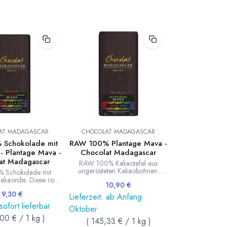
AT MADAGASCAR
CHOCOLAT MADAGASCAR
Schokolade mit
RAW 100% Plantage Mava -
- Plantage Mava -
Chocolat Madagascar
at Madagascar
RAW 100% Kakaotafel aus
ungerösteten Kakaobohnen.
 Schokolade mit
Diese rohe Tafel wird von
akaonibs. Diese rohe
10,90
€
Chocolat Madagascar nur aus
ird von Chocolat
den ungerösteten Kakaobohnen
9,30
€
car nur aus den
Lieferzeit: ab Anfang
der Mava Plantage hergestellt.
en Kakaobohnen der
 sofort lieferbar
Oktober
Anbau und Produktion in
e und unraffiniertem
Madagaskar. Ausgezeichnet mit
,00
€
/
1
kg
)
 hergestellt. Anbau
(
145,33
€
/
1
kg
)
Bronze der Academy of
tion in Madagaskar.