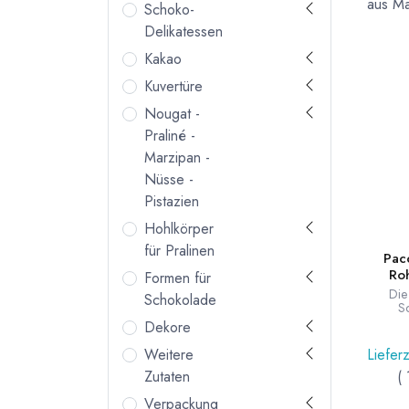
aus Ma
Schoko-
Delikatessen
Kakao
Kuvertüre
Nougat -
Praliné -
Marzipan -
Nüsse -
Pistazien
Hohlkörper
für Pralinen
Pac
Ro
Formen für
Die
Schokolade
S
Kakaoan
Dekore
Bio Ro
nie 
Lieferz
Weitere
ent
(
Zutaten
Inhal
Herges
Verpackung
Edelkak