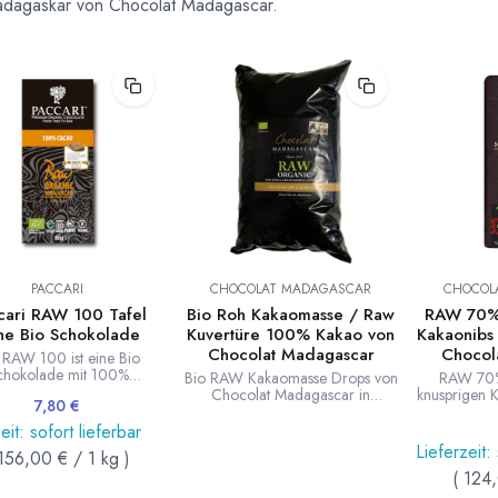
dagaskar von Chocolat Madagascar.
PACCARI
CHOCOLAT MADAGASCAR
CHOCOL
cari RAW 100 Tafel
Bio Roh Kakaomasse / Raw
RAW 70% 
he Bio Schokolade
Kuvertüre 100% Kakao von
Kakaonibs 
Chocolat Madagascar
Chocol
 RAW 100 ist eine Bio
chokolade mit 100%
Bio RAW Kakaomasse Drops von
RAW 70%
teil. Die Pacari / Paccari
Chocolat Madagascar in
knusprigen K
7,80
€
hkost Schokolade wurde
Rohkost-Qualität. Kakao: 100%.
Tafel w
über 42°C erwärmt und
Hergestellt aus ungerösteten
Madagas
eit: sofort lieferbar
hält so alle wertvollen
Kakaobohnen aus dem
ungeröstet
Lieferzeit:
156,00
€
/
1
kg
)
tsstoffe der Kakaobohne.
Sambirano Tal in Madagaskar.
Mava Plantag
tellt aus Arriba Nacional
(
124
MG-BIO-154
Rohrzucker
ao in Ecuador. 50g Tafel.
und Produk