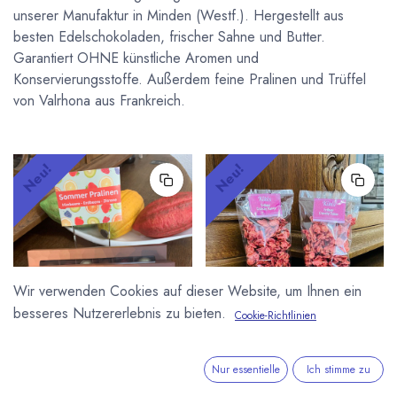
unserer Manufaktur in Minden (Westf.). Hergestellt aus
besten Edelschokoladen, frischer Sahne und Butter.
Garantiert OHNE künstliche Aromen und
Konservierungsstoffe. Außerdem feine Pralinen und Trüffel
von Valrhona aus Frankreich.
Neu!
Neu!
Wir verwenden Cookies auf dieser Website, um Ihnen ein
besseres Nutzererlebnis zu bieten.
Cookie-Richtlinien
KIKIS PRALINENWELT
KIKIS PRALINENWELT
Sommer Pralinen 6er
Kiki's Crunchy Flakes
Nur essentielle
Ich stimme zu
Trüffelstange Kiki's
Erdbeere