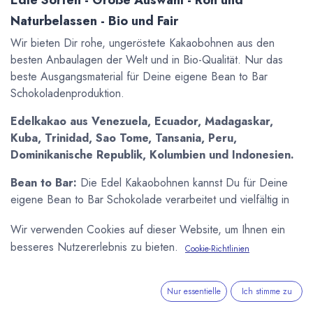
Naturbelassen - Bio und Fair
Wir bieten Dir rohe, ungeröstete Kakaobohnen aus den
besten Anbaulagen der Welt und in Bio-Qualität. Nur das
beste Ausgangsmaterial für Deine eigene Bean to Bar
Schokoladenproduktion.
Edelkakao aus Venezuela, Ecuador, Madagaskar,
Kuba, Trinidad, Sao Tome, Tansania, Peru,
Dominikanische Republik, Kolumbien und Indonesien.
Bean to Bar:
Die Edel Kakaobohnen kannst Du für Deine
eigene Bean to Bar Schokolade verarbeitet und vielfältig in
der Küche oder für Kakao-Rituale einsetzen. Wie das
Wir verwenden Cookies auf dieser Website, um Ihnen ein
funktioniert zeigen wir ihnen in unserem Schokoladen-
besseres Nutzererlebnis zu bieten.
Magazin:
Kakaobohnen verarbeiten
.
Cookie-Richtlinien
Gesundheit:
Dank ihrem hohen Gehalt an Antioxidantien
Nur essentielle
Ich stimme zu
werden Kakaobohnen zahlreiche positive Eigenschaften für
die Gesundheit zugeschrieben. Der Gehalt dieser positiven