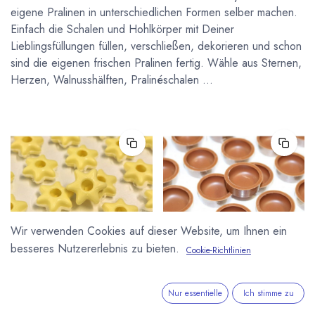
eigene Pralinen in unterschiedlichen Formen selber machen.
Einfach die Schalen und Hohlkörper mit Deiner
Lieblingsfüllungen füllen, verschließen, dekorieren und schon
sind die eigenen frischen Pralinen fertig. Wähle aus Sternen,
Herzen, Walnusshälften, Pralinéschalen ...
Wir verwenden Cookies auf dieser Website, um Ihnen ein
besseres Nutzererlebnis zu bieten.
Cookie-Richtlinien
KELLER CHOCOLATERIE
KELLER CHOCOLATERIE
Stern Hohlkörper Weiss
Praliné Halbschalen
Nur essentielle
Ich stimme zu
Chocolaterie Keller aus
Vollmilch Schokolade