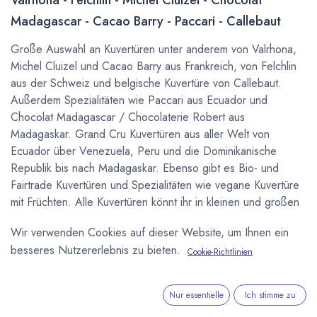
Madagascar - Cacao Barry - Paccari - Callebaut
Große Auswahl an Kuvertüren unter anderem von Valrhona,
Michel Cluizel und Cacao Barry aus Frankreich, von Felchlin
aus der Schweiz und belgische Kuvertüre von Callebaut.
Außerdem Spezialitäten wie Paccari aus Ecuador und
Chocolat Madagascar / Chocolaterie Robert aus
Madagaskar. Grand Cru Kuvertüren aus aller Welt von
Ecuador über Venezuela, Peru und die Dominikanische
Republik bis nach Madagaskar. Ebenso gibt es Bio- und
Fairtrade Kuvertüren und Spezialitäten wie vegane Kuvertüre
mit Früchten. Alle Kuvertüren könnt ihr in kleinen und großen
Mengen kaufen um in der eigenen Küche selber Pralinen zu
Wir verwenden Cookies auf dieser Website, um Ihnen ein
machen, oder für Gastronomie und
besseres Nutzererlebnis zu bieten.
Schokoladenmanufakturen auch über unseren
B2B
Cookie-Richtlinien
Onlineshop
.
Nur essentielle
Ich stimme zu