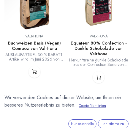
VALRHONA
VALRHONA
Buchweizen Basis (Vegan)
Equateur 80% Confection -
Compoz von Valrhona
Dunkle Schokolade von
Valrhona
AUSLAUFARTIKEL 30 % RABATT.
Artikel wird im Juni 2026 von
Herkunftsreine dunkle Schokolade
Valrhona eingestellt. Gerösteter
aus der Confection-Serie von
Buchweizen mit Kakaobutter als
Valrhona ohne Zusatz von
pflanzliche Milch-Alternative für
Kakaobutter. 80 % Kakaobohnen,
eigene vegane
20 % Zucker. Speziell für
Schokoladekompositionen aus der
Füllungen, Mousses, Backwaren
Compoz Linie von Valrhona.
und Eis, sowie zum Einsatz mit der
Compoz Linie von Valrhona.
Équateur: pflanzliche Bitterkeit und
Wir verwenden Cookies auf dieser Website, um Ihnen ein
Noten süßer Gewürze.
besseres Nutzererlebnis zu bieten.
Cookie-Richtlinien
Nur essentielle
Ich stimme zu