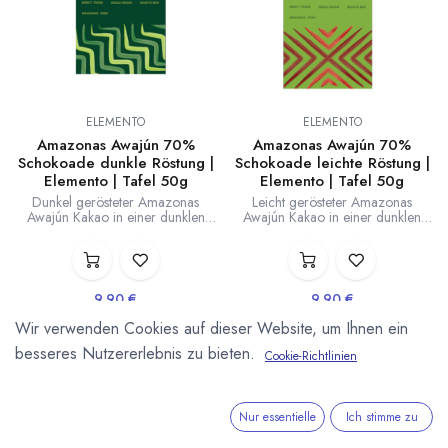
ELEMENTO
ELEMENTO
Amazonas Awajún 70%
Amazonas Awajún 70%
Schokoade dunkle Röstung |
Schokoade leichte Röstung |
Elemento | Tafel 50g
Elemento | Tafel 50g
Dunkel gerösteter Amazonas
Leicht gerösteter Amazonas
Awajún Kakao in einer dunklen
Awajún Kakao in einer dunklen
Schokolade mit 70% Kakaoanteil.
Schokolade mit 70% Kakaoanteil.
Ausgezeichnet mit Gold der
Ausgezeichnet mit Bronze der
International Chocolate Awards
International Chocolate Awards
Americas. Hergestellt von
Peru. Hergestellt von Elemento in
Elemento in Peru. 50g Tafel.
Peru. 50g Tafel.
9,90
€
9,90
€
Direct Trade - Single Origin -
Direct Trade - Single Origin -
Lieferzeit: sofort lieferbar
Lieferzeit: sofort lieferbar
Bean to Bar
Bean to Bar
Wir verwenden Cookies auf dieser Website, um Ihnen ein
(
198,00
€
/
1
kg
)
(
198,00
€
/
1
kg
)
besseres Nutzererlebnis zu bieten.
Cookie-Richtlinien
Nur essentielle
Ich stimme zu