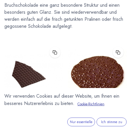
Bruchschokolade eine ganz besondere Struktur und einen
besonders guten Glanz. Sie sind wiederverwendbar und
werden einfach auf die frisch getunkten Pralinen oder frisch
gegossene Schokolade aufgelegt.
Wir verwenden Cookies auf dieser Website, um Ihnen ein
besseres Nutzererlebnis zu bieten.
Cookie-Richtlinien
Strukturfolie Bonbon Waben
Strukturfolie Bonbon Cristal
Strukturfolie (30cm x 38,5cm) von
Strukturfolie (30cm x 38,5cm) von
Valrhona. Motiv „Bonbon Waben“.
Valrhona. Motiv "Cristal".
Nur essentielle
Ich stimme zu
Wabenmuster für alle Bienen- und
Honig-Liebhaber.