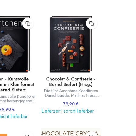
n - Kunstvolle
Chocolat & Confiserie -
i im Kleinformat
Bernd Siefert (Hrsg.)
ernd Siefert
Die fünf Ausnahme-Konditoren
Daniel Budde, Matthias Frész,
Kunstvolle Konditorei
Daniel Rebert, Bernd Siefert und
rmat herausgegeben
79,90
€
Felix Vogel liefern ein
orweltmeister Bernd
ausgezeichnetes Werk über die
79,90
€
Beiträgen von Norman
Lieferzeit: sofort lieferbar
moderne Welt der Chocolaterie.
 Matthias Ludwigs,
nicht lieferbar
Von Pralinen über Riegel und
hliephake-Burchardt,
Spezialitäten liefert das Buch über
ert und Felix Vogel.
70 Rezepte und Anleitungen.