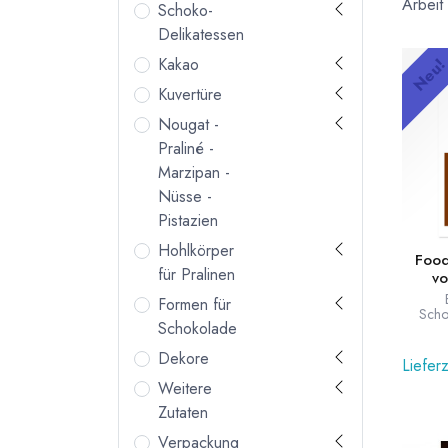
Arbeit
Schoko-
Delikatessen
Kakao
Neu
Kuvertüre
Nougat -
Praliné -
Marzipan -
Nüsse -
Pistazien
Hohlkörper
Food
für Pralinen
vo
Formen für
Scho
Schokolade
wen
Schokol
Dekore
M
Lieferz
eige
Weitere
Sprac
ge
Zutaten
Sc
Scho
Verpackung