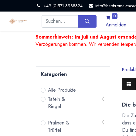
+49 (0)571 3988324
info@theobroma-cacao
0
Anmelden
Sommerhinweis: Im Juli und August ersende
Verzögerungen kommen. Wir versenden temperature
Produkt
Kategorien
Alle Produkte
Tafeln &
Die b
Riegel
Die Za
dass e
Pralinen &
Du fin
Trüffel