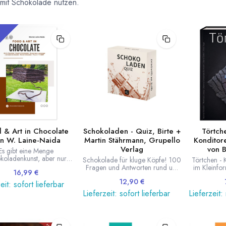
 mit Schokolade nutzen.
!
 & Art in Chocolate
Schokoladen - Quiz, Birte +
Törtche
n W. Laine-Naida
Martin Stährmann, Grupello
Konditore
Verlag
von B
Es gibt eine Menge
koladenkunst, aber nur
Schokolade für kluge Köpfe! 100
Törtchen - 
ige Künstler begreifen
Fragen und Antworten rund um
im Kleinfo
16,99
€
ade nicht als dekoratives
Schokoade: Geschichte, Mythen,
von Kondit
aterial, sondern als
12,90
€
Rezepte und vieles mehr.
Siefert mit 
eit: sofort lieferbar
nständige künstlerische
Autoren: Birte und Martin
Hunziker,
Lieferzeit: sofort lieferbar
Lieferzeit: 
he. Warren Laine-Naida
Stährmann. Grupello Verlag.
Bettina Sc
lingt der Sprung vom
ISBN 978-89978-474-9
Bernd Sief
haustück zur wahren
koladenkunst. In dieser