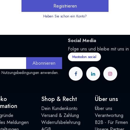
Registrieren
Haben Sie schon ein Konto?
Social Media
Folge uns und bleibe mit uns in
Mastodon.social
Abonnieren
&
Nutzungsbedingungen
anwenden.
oko
Shop & Recht
Über uns
rmation
Dein Kundenkonto
Über uns
rgründe
Versand & Zahlung
Verantwortung
lles Meldungen
Widerrufsbelehrung
B2B - Für Firmen
taltung
en
AGB
Unsere Partner