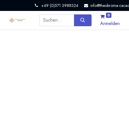
+49 (0)571 3988324
info@theobroma-cacao
0
Anmelden