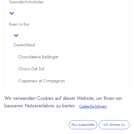
Spezialschokoladen
Bean to Bar
Deutschland
Chocolaterie Baldinger
Choco Del Sol
Coppeneur et Compagnon
Dos Estaciones - Cacao und Chocolate
Wir verwenden Cookies auf dieser Website, um Ihnen ein
Edelmond Chocolatiers
besseres Nutzererlebnis zu bieten.
Cookie-Richtlinien
Cahua - the secret chocolate lab
Nur essentielle
Ich stimme zu
Georgia Ramon