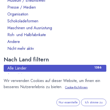
Museum / Erlebniswelt
Presse / Medien
10
Organisation
70
Schokoladeformen
14
Maschinen und Ausrüstung
47
Roh- und Halbfabrikate
66
Andere
13
Nicht mehr aktiv
130
Nach Land filtern
Alle Länder
1386
Argentinien
3
Wir verwenden Cookies auf dieser Website, um Ihnen ein
Australien
10
besseres Nutzererlebnis zu bieten.
Cookie-Richtlinien
Bahrain
1
Belgien
80
Benin
1
Nur essentielle
Ich stimme zu
Brasilien
18