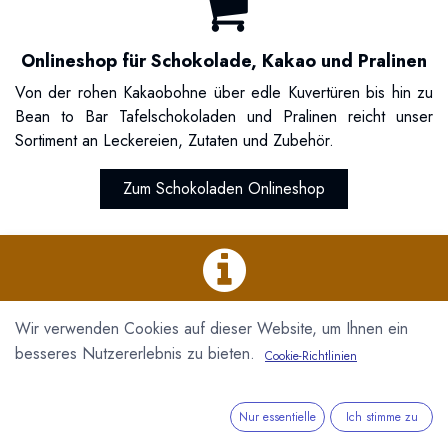
Onlineshop für Schokolade, Kakao und Pralinen
Von der rohen Kakaobohne über edle Kuvertüren bis hin zu
Bean to Bar Tafelschokoladen und Pralinen reicht unser
Sortiment an Leckereien, Zutaten und Zubehör.
Zum Schokoladen Onlineshop
Magazin für Schokolade, Kakao und Pralinen
Wir verwenden Cookies auf dieser Website, um Ihnen ein
Aktuelle Meldungen und Hintergründe rund um Schokolade,
besseres Nutzererlebnis zu bieten.
Cookie-Richtlinien
Kakao und Pralinen. Von der Geschichte, über den
Kakaobaum, die Herstellung, mehr...
Nur essentielle
Ich stimme zu