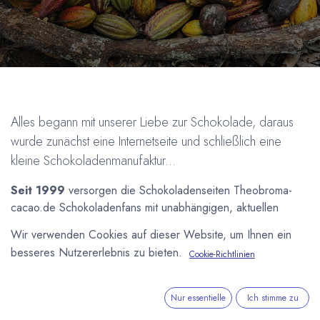
Alles begann mit unserer Liebe zur Schokolade, daraus
wurde zunächst eine Internetseite und schließlich eine
kleine Schokoladenmanufaktur...
Seit 1999
versorgen die Schokoladenseiten Theobroma-
cacao.de Schokoladenfans mit unabhängigen, aktuellen
Informationen und umfangreichem Hintergrundwissen über
Wir verwenden Cookies auf dieser Website, um Ihnen ein
Schokolade, Kakao, Pralinen und Co. Ohne Scheuklappen
besseres Nutzererlebnis zu bieten.
Cookie-Richtlinien
berichten wir über Gutes und Schlechtes, Altägliches und
Außergewöhnliches aus der Schokoladenbranche.
Nur essentielle
Ich stimme zu
Seit 2006
stellen wir in unserer Manufaktur selber