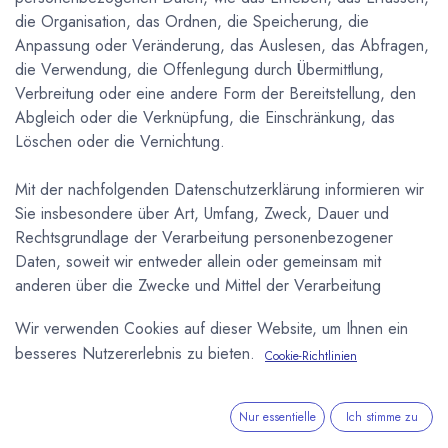
die Organisation, das Ordnen, die Speicherung, die
Anpassung oder Veränderung, das Auslesen, das Abfragen,
die Verwendung, die Offenlegung durch Übermittlung,
Verbreitung oder eine andere Form der Bereitstellung, den
Abgleich oder die Verknüpfung, die Einschränkung, das
Löschen oder die Vernichtung.
Mit der nachfolgenden Datenschutzerklärung informieren wir
Sie insbesondere über Art, Umfang, Zweck, Dauer und
Rechtsgrundlage der Verarbeitung personenbezogener
Daten, soweit wir entweder allein oder gemeinsam mit
anderen über die Zwecke und Mittel der Verarbeitung
entscheiden. Zudem informieren wir Sie nachfolgend über
Wir verwenden Cookies auf dieser Website, um Ihnen ein
die von uns zu Optimierungszwecken sowie zur Steigerung
besseres Nutzererlebnis zu bieten.
der Nutzungsqualität eingesetzten Fremdkomponenten,
Cookie-Richtlinien
soweit hierdurch Dritte Daten in wiederum eigener
Verantwortung verarbeiten.
Nur essentielle
Ich stimme zu
Unsere Datenschutzerklärung ist wie folgt gegliedert: