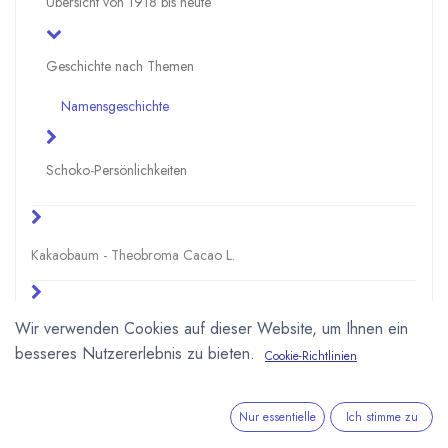
Übersicht von 1918 bis heute
Geschichte nach Themen
Namensgeschichte
Schoko-Persönlichkeiten
Kakaobaum - Theobroma Cacao L.
Wir verwenden Cookies auf dieser Website, um Ihnen ein
Herstellung - Schokolade und Kakao
besseres Nutzererlebnis zu bieten.
Cookie-Richtlinien
Spezialschokoladen
Nur essentielle
Ich stimme zu