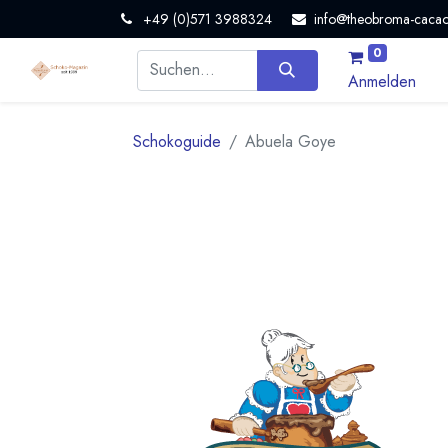
+49 (0)571 3988324
info@theobroma-cacao
0
Anmelden
Schokoguide
Abuela Goye