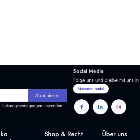
Social Media
Folge uns und bleibe mit uns in
Mastodon.social
Abonnieren
&
Nutzungsbedingungen
anwenden.
oko
Shop & Recht
Über uns