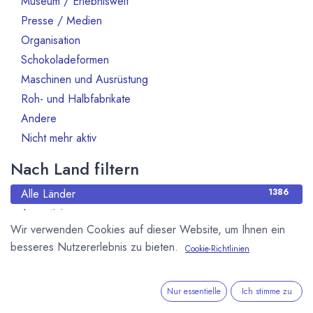
Museum / Erlebniswelt
Presse / Medien
10
Organisation
70
Schokoladeformen
14
Maschinen und Ausrüstung
47
Roh- und Halbfabrikate
66
Andere
13
Nicht mehr aktiv
130
Nach Land filtern
Alle Länder
1386
Argentinien
3
Wir verwenden Cookies auf dieser Website, um Ihnen ein
Australien
10
besseres Nutzererlebnis zu bieten.
Cookie-Richtlinien
Bahrain
1
Belgien
80
Benin
1
Nur essentielle
Ich stimme zu
Brasilien
18