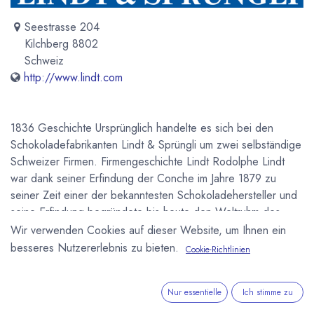
Seestrasse 204
Kilchberg 8802
Schweiz
http://www.lindt.com
1836 Geschichte Ursprünglich handelte es sich bei den
Schokoladefabrikanten Lindt & Sprüngli um zwei selbständige
Schweizer Firmen. Firmengeschichte Lindt Rodolphe Lindt
war dank seiner Erfindung der Conche im Jahre 1879 zu
seiner Zeit einer der bekanntesten Schokoladehersteller und
seine Erfindung begründete bis heute den Weltruhm des
Namens Lindt. Rodolphe Lindt wurde im Jahre 1855 geboren
Wir verwenden Cookies auf dieser Website, um Ihnen ein
und starb im Jahre 1909. Aus seiner Schokoladefabrik in Bern
besseres Nutzererlebnis zu bieten.
Cookie-Richtlinien
schied er 1905 aus. Firmengeschichte Sprüngli Im Jahre 1845
entschied sich der Schweizer Konditor David Sprüngli-
Nur essentielle
Ich stimme zu
Schwarz gemeinsam mit seinem Sohn Rudolf Sprüngli-
Ammann in ihrer 1836 gegründeten Züricher Konditorei