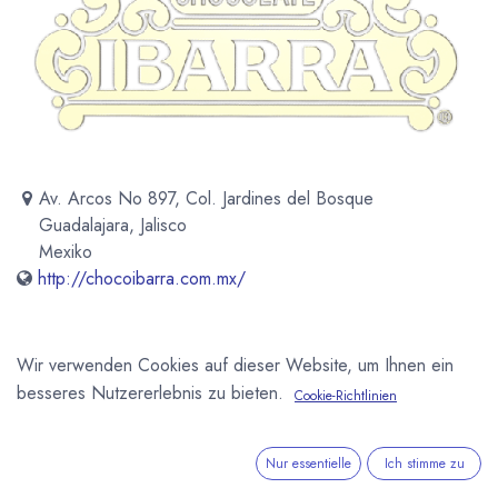
Av. Arcos No 897, Col. Jardines del Bosque
Guadalajara, Jalisco
Mexiko
http://chocoibarra.com.mx/
Wir verwenden Cookies auf dieser Website, um Ihnen ein
besseres Nutzererlebnis zu bieten.
Newsletter
Cookie-Richtlinien
Kostenlose News - 1 Mal pro Monat:
Nur essentielle
Ich stimme zu
Abonnieren