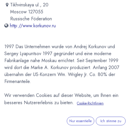
Tikhvinskaya ul., 20
Moscow 127055
Russische Föderation
http://www.korkunov.ru
1997 Das Unternehmen wurde von Andrej Korkunov und
Sergey Lyapuntsov 1997 gegründet und eine moderne
Fabrikanlage nahe Moskau errichtet. Seit September 1999
wird dort die Marke A. Korkunov produziert. Anfang 2007
übernahm der US-Konzern Wm. Wrigley Jr. Co. 80% der
Firmenanteile.
Wir verwenden Cookies auf dieser Website, um Ihnen ein
Newsletter
besseres Nutzererlebnis zu bieten.
Kostenlose News - 1 Mal pro Monat:
Cookie-Richtlinien
Abonnieren
Nur essentielle
Ich stimme zu
Geschützt durch reCAPTCHA,
Datenschutzerklärung
&