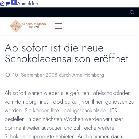
0
Anmelden
Ab sofort ist die neue
Schokoladensaison eröffnet
10. September 2008
durch
Arne Homborg
Ab sofort warten wieder alle gefüllten Tafelschokoladen
von Homborg finest food darauf, von Ihnen genossen zu
werden. Sie können Ihre Lieblingsschokolade
HIER
bestellen. In den nächsten Wochen werden wir unser
Sortiment weiter ausbauen und zahlreiche weitere
Schokoladenprodukte anbieten. Auch kommen dann