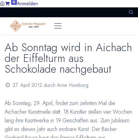
0
Anmelden
Ab Sonntag wird in Aichach
der Eiffelturm aus
Schokolade nachgebaut
27. April 2012
durch
Arne Homborg
Ab Sonntag, 29. April, findet zum zehnten Mal die
Aichacher Kunstmeile statt. 18 Künstler stellen vier Wochen
lang ihre Kusntwerke in 19 Geschäften aus. Zum Jubiläum
gibt es dieses Jahr auch essbare Kunst. Der Bäcker
Gerhard Bauer baut den Pariser Eiffelturm aus