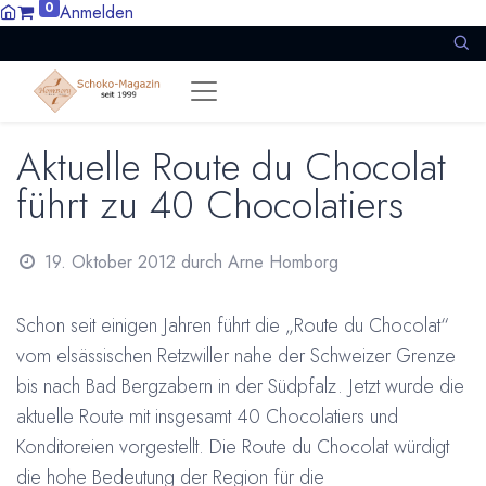
0
Anmelden
Aktuelle Route du Chocolat
führt zu 40 Chocolatiers
19. Oktober 2012
durch
Arne Homborg
Schon seit einigen Jahren führt die „Route du Chocolat“
vom elsässischen Retzwiller nahe der Schweizer Grenze
bis nach Bad Bergzabern in der Südpfalz. Jetzt wurde die
aktuelle Route mit insgesamt 40 Chocolatiers und
Konditoreien vorgestellt. Die Route du Chocolat würdigt
die hohe Bedeutung der Region für die