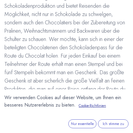
Schokoladenproduktion und bietet Reisenden die
Möglichkeit, nicht nur in Schokolade zu schwelgen,
sondern auch den Chocolatiers bei der Zubereitung von
Pralinen, Weihnachtsmännern und Backwaren über die
Schulter zu schauen. Wer möchte, kann sich in einer der
beteiligten Chocolaterien den Schokoladenpass für die
Route du Chocolat holen. Für jeden Einkauf bei einem
Teilnehmer der Route erhält man einen Stempel und bei
fünf Stempeln bekommt man ein Geschenk. Das größte
Geschenk ist aber sicherlich die große Vielfalt an feinen
Produkten, die man auf einer Reise entlang der Route du
Chocolat entdecken kann. Weitere Informationen unter:
Wir verwenden Cookies auf dieser Website, um Ihnen ein
besseres Nutzererlebnis zu bieten.
http://www.musee-du-chocolat.com/route-chocolat/
Cookie-Richtlinien
#
Route du Chocolat
Arne Homborg
19. Oktober 2012
Nur essentielle
Ich stimme zu