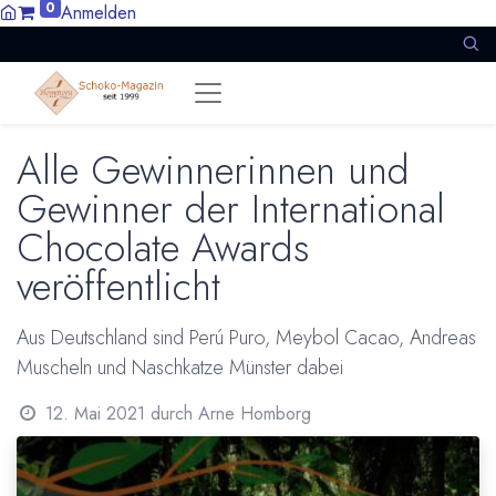
0
Anmelden
Alle Gewinnerinnen und
Gewinner der International
Chocolate Awards
veröffentlicht
Aus Deutschland sind Perú Puro, Meybol Cacao, Andreas
Muscheln und Naschkatze Münster dabei
12. Mai 2021
durch
Arne Homborg