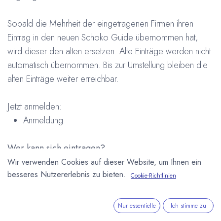
Sobald die Mehrheit der eingetragenen Firmen ihren
Eintrag in den neuen Schoko Guide übernommen hat,
wird dieser den alten ersetzen. Alte Einträge werden nicht
automatisch übernommen. Bis zur Umstellung bleiben die
alten Einträge weiter erreichbar.
Jetzt anmelden:
Anmeldung
Wer kann sich eintragen?
Eintragen können sich alle Hersteller, Händler, Dienstleister,
Wir verwenden Cookies auf dieser Website, um Ihnen ein
besseres Nutzererlebnis zu bieten.
Zulieferer, Verbände etc. der Schokoladenbranche.
Cookie-Richtlinien
Details auf der Anmeldeseite.
Nur essentielle
Ich stimme zu
Kostenlos