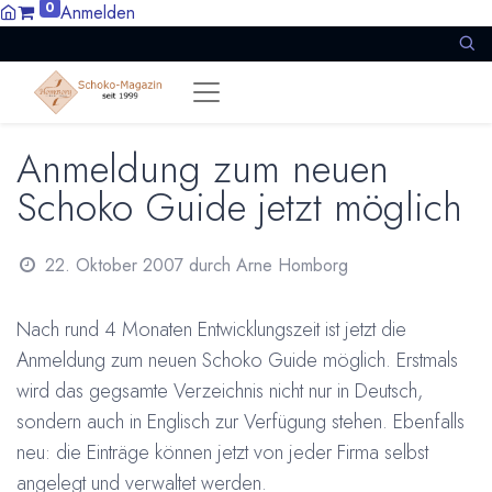
0
Anmelden
Anmeldung zum neuen
Schoko Guide jetzt möglich
22. Oktober 2007
durch
Arne Homborg
Nach rund 4 Monaten Entwicklungszeit ist jetzt die
Anmeldung zum neuen Schoko Guide möglich. Erstmals
wird das gegsamte Verzeichnis nicht nur in Deutsch,
sondern auch in Englisch zur Verfügung stehen. Ebenfalls
neu: die Einträge können jetzt von jeder Firma selbst
angelegt und verwaltet werden.