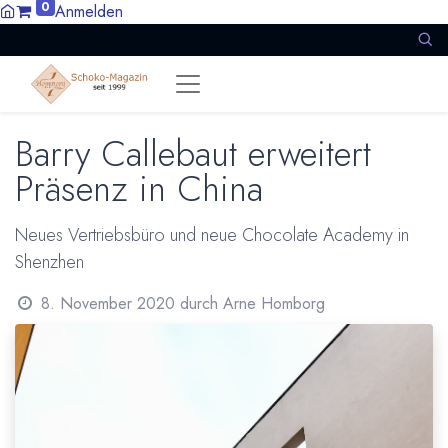
0
Anmelden
Barry Callebaut erweitert
Präsenz in China
Neues Vertriebsbüro und neue Chocolate Academy in
Shenzhen
8. November 2020
durch
Arne Homborg