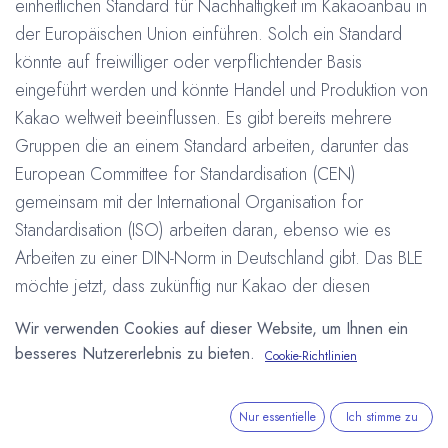
einheitlichen Standard für Nachhaltigkeit im Kakaoanbau in
der Europäischen Union einführen. Solch ein Standard
könnte auf freiwilliger oder verpflichtender Basis
eingeführt werden und könnte Handel und Produktion von
Kakao weltweit beeinflussen. Es gibt bereits mehrere
Gruppen die an einem Standard arbeiten, darunter das
European Committee for Standardisation (CEN)
gemeinsam mit der International Organisation for
Standardisation (ISO) arbeiten daran, ebenso wie es
Arbeiten zu einer DIN-Norm in Deutschland gibt. Das BLE
möchte jetzt, dass zukünftig nur Kakao der diesen
Standard erfüllt auch als nachhaltig bezeichnet werden
Wir verwenden Cookies auf dieser Website, um Ihnen ein
darf und möchte dies Europaweit per Gesetz regeln
besseres Nutzererlebnis zu bieten.
Cookie-Richtlinien
lassen. Vor Deutschland haben sich auch bereits
Frankreich und Belgien dafür eingesetzt, dass die
Nur essentielle
Ich stimme zu
existierenden Arbeitsgruppen endlich zu einem Ergebnis