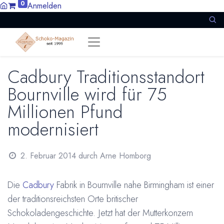
0
Anmelden
Cadbury Traditionsstandort
Bournville wird für 75
Millionen Pfund
modernisiert
2. Februar 2014
durch
Arne Homborg
Die
Cadbury
Fabrik in Bournville nahe Birmingham ist einer
der traditionsreichsten Orte britischer
Schokoladengeschichte. Jetzt hat der Mutterkonzern