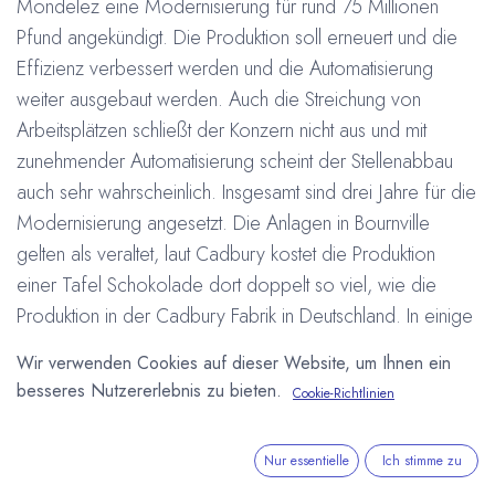
Mondelez eine Modernisierung für rund 75 Millionen
Pfund angekündigt. Die Produktion soll erneuert und die
Effizienz verbessert werden und die Automatisierung
weiter ausgebaut werden. Auch die Streichung von
Arbeitsplätzen schließt der Konzern nicht aus und mit
zunehmender Automatisierung scheint der Stellenabbau
auch sehr wahrscheinlich. Insgesamt sind drei Jahre für die
Modernisierung angesetzt. Die Anlagen in Bournville
gelten als veraltet, laut Cadbury kostet die Produktion
einer Tafel Schokolade dort doppelt so viel, wie die
Produktion in der Cadbury Fabrik in Deutschland. In einige
Teile der Produktion in Bournville wurde seit 30 Jahren
Wir verwenden Cookies auf dieser Website, um Ihnen ein
nichts mehr investiert. Durch die Investition wird der Erhalt
besseres Nutzererlebnis zu bieten.
Cookie-Richtlinien
der Fabrik auch für die nächste Generation sichergestellt.
#
Bournville
Cadbury
England
Fabrik
Investition
Nur essentielle
Ich stimme zu
Mondelez
Arne Homborg
2. Februar 2014