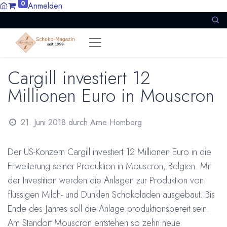
0
Anmelden
Cargill investiert 12
Millionen Euro in Mouscron
21. Juni 2018
durch
Arne Homborg
Der US-Konzern Cargill investiert 12 Millionen Euro in die
Erweiterung seiner Produktion in Mouscron, Belgien. Mit
der Investition werden die Anlagen zur Produktion von
flüssigen Milch- und Dunklen Schokoladen ausgebaut. Bis
Ende des Jahres soll die Anlage produktionsbereit sein.
Am Standort Mouscron entstehen so zehn neue