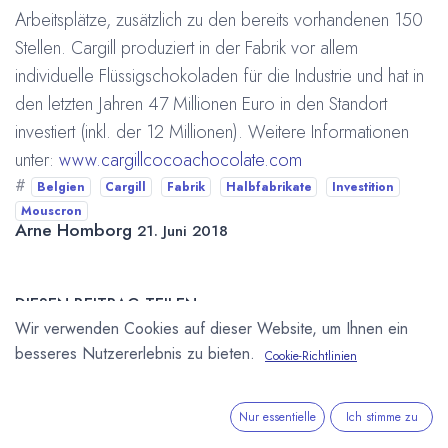
Arbeitsplätze, zusätzlich zu den bereits vorhandenen 150
Stellen. Cargill produziert in der Fabrik vor allem
individuelle Flüssigschokoladen für die Industrie und hat in
den letzten Jahren 47 Millionen Euro in den Standort
investiert (inkl. der 12 Millionen). Weitere Informationen
unter:
www.cargillcocoachocolate.com
#
Belgien
Cargill
Fabrik
Halbfabrikate
Investition
Mouscron
Arne Homborg
21. Juni 2018
DIESEN BEITRAG TEILEN
Wir verwenden Cookies auf dieser Website, um Ihnen ein
besseres Nutzererlebnis zu bieten.
Cookie-Richtlinien
Nur essentielle
Ich stimme zu