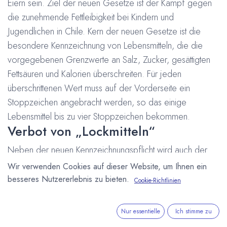
Eiern sein. Ziel der neuen Gesetze ist der Kampf gegen
die zunehmende Fettleibigkeit bei Kindern und
Jugendlichen in Chile. Kern der neuen Gesetze ist die
besondere Kennzeichnung von Lebensmitteln, die die
vorgegebenen Grenzwerte an Salz, Zucker, gesättigten
Fettsäuren und Kalorien überschreiten. Für jeden
überschrittenen Wert muss auf der Vorderseite ein
Stoppzeichen angebracht werden, so das einige
Lebensmittel bis zu vier Stoppzeichen bekommen.
Verbot von „Lockmitteln“
Neben der neuen Kennzeichnungspflicht wird auch der
Einsatz von „Lockmitteln“ zur Werbung bei Kindern unter
Wir verwenden Cookies auf dieser Website, um Ihnen ein
14 Jahren verboten. Laut dem chilenischen
besseres Nutzererlebnis zu bieten.
Cookie-Richtlinien
Gesundheitsminister Tito Pizarro fallen unter dieses Verbot
auch das Überraschungs-Ei von Ferrero und das Happy
Nur essentielle
Ich stimme zu
Meal von McDonald’s. Beide würden durch die Zugabe