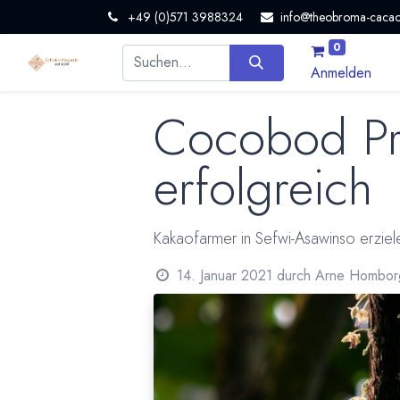
+49 (0)571 3988324
info@theobroma-cacao
0
Anmelden
Cocobod Pr
erfolgreich
Kakaofarmer in Sefwi-Asawinso erziel
14. Januar 2021
durch
Arne Hombor