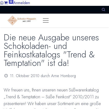
0
Anmelden
Die neue Ausgabe unseres
Schokoladen- und
Feinkostkatalogs "Trend &
Temptation" ist da!
11. Oktober 2010
durch
Arne Homborg
Wir freuen uns, Ihnen unseren neuen Süßwarenkatalog
„Trend & Temptation – Süße Feinkost“ 2010/2011 zu
präsentieren! Wir haben unser Sortiment um eine große