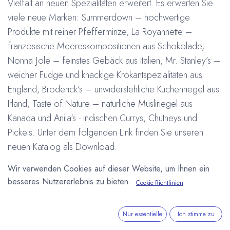
Vielfalt an neuen Spezialitäten erweitert. Es erwarten Sie
viele neue Marken: Summerdown – hochwertige
Produkte mit reiner Pfefferminze, La Royannette –
französische Meereskompositionen aus Schokolade,
Nonna Jole – feinstes Gebäck aus Italien, Mr. Stanley’s –
weicher Fudge und knackige Krokantspezialitäten aus
England, Broderick‘s – unwiderstehliche Kuchenriegel aus
Irland, Taste of Nature – natürliche Müsliriegel aus
Kanada und Anila's - indischen Currys, Chutneys und
Pickels. Unter dem folgenden Link finden Sie unseren
neuen Katalog als Download:
Arne Homborg
11. Oktober 2010
Wir verwenden Cookies auf dieser Website, um Ihnen ein
besseres Nutzererlebnis zu bieten.
Cookie-Richtlinien
DIESEN BEITRAG TEILEN
Nur essentielle
Ich stimme zu