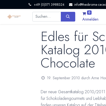
+49 (0)571 3988324
info@theobroma-cacao
0
Anmelden
Edles für S
Katalog 201
Chocolate
19. September 2010
durch
Arne Ho
Der neue Gesamtkatalog 2010/2011 vo
für Schokoladengourmets und Liebhab
finden unseren Katalog auf der Titel