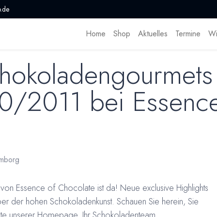
.de
Home
Shop
Aktuelles
Termine
Wi
chokoladengourmets 
0/2011 bei Essence
mborg
n Essence of Chocolate ist da! Neue exclusive Highlights
er der hohen Schokoladenkunst. Schauen Sie herein, Sie
seite unserer Homepage. Ihr Schokoladenteam