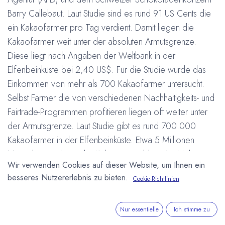
Barry Callebaut. Laut Studie sind es rund 91 US Cents die
ein Kakaofarmer pro Tag verdient. Damit liegen die
Kakaofarmer weit unter der absoluten Armutsgrenze.
Diese liegt nach Angaben der Weltbank in der
Elfenbeinküste bei 2,40 US$. Für die Studie wurde das
Einkommen von mehr als 700 Kakaofarmer untersucht.
Selbst Farmer die von verschiedenen Nachhaltigkeits- und
Fairtrade-Programmen profitieren liegen oft weiter unter
der Armutsgrenze. Laut Studie gibt es rund 700.000
Kakaofarmer in der Elfenbeinküste. Etwa 5 Millionen
Menschen sind von der Kakaoernte abhängig. Neben
Wir verwenden Cookies auf dieser Website, um Ihnen ein
dem zu geringen Preis den die Kakaofarmer für ihren
besseres Nutzererlebnis zu bieten.
Cookie-Richtlinien
Kakao bekommen, liegen die Hauptursachen in den
kleinen (durchschnittlich 4,87 ha großen) Farmen und dem
mit 435 kg/ha kleinen Ertrag. Die Kakaobäume vieler
Nur essentielle
Ich stimme zu
Plantagen sind zudem überaltert und von verschiedenen