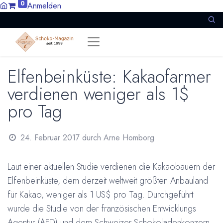
0
Anmelden
Elfenbeinküste: Kakaofarmer
verdienen weniger als 1$
pro Tag
24. Februar 2017
durch
Arne Homborg
Laut einer aktuellen Studie verdienen die Kakaobauern der
Elfenbeinküste, dem derzeit weltweit größten Anbauland
für Kakao, weniger als 1 US$ pro Tag. Durchgeführt
wurde die Studie von der französischen Entwicklungs
Agentur (AFD) und dem Schweizer Schokoladenkonzern