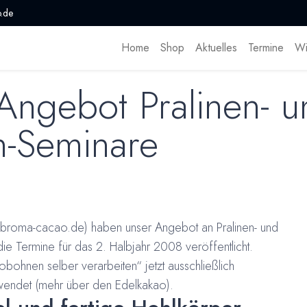
.de
Home
Shop
Aktuelles
Termine
Wi
 Angebot Pralinen- 
n-Seminare
broma-cacao.de) haben unser Angebot an Pralinen- und
e Termine für das 2. Halbjahr 2008 veröffentlicht.
ohnen selber verarbeiten“ jetzt ausschließlich
endet (
mehr über den Edelkakao).