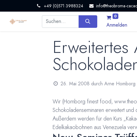
+49 (0)571 3988324
info@theobroma-cacao
0
Anmelden
Erweitertes
Schokolade
26. Mai 2008
durch
Arne Homborg
Wir (Homborg finest food, www.theo
Schokoladenseminaren erweitert und di
Außerdem werden für den Kurs „Kakaob
Edelkakaobohnen aus Venezuela verw