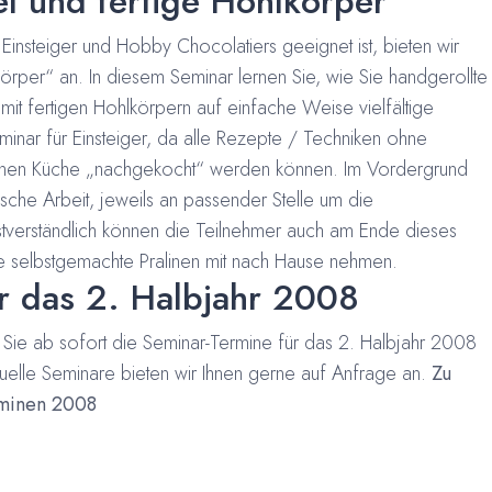
el und fertige Hohlkörper
Einsteiger und Hobby Chocolatiers geeignet ist, bieten wir
körper“ an. In diesem Seminar lernen Sie, wie Sie handgerollte
mit fertigen Hohlkörpern auf einfache Weise vielfältige
eminar für Einsteiger, da alle Rezepte / Techniken ohne
igenen Küche „nachgekocht“ werden können. Im Vordergrund
ische Arbeit, jeweils an passender Stelle um die
tverständlich können die Teilnehmer auch am Ende dieses
e selbstgemachte Pralinen mit nach Hause nehmen.
r das 2. Halbjahr 2008
Sie ab sofort die Seminar-Termine für das 2. Halbjahr 2008
uelle Seminare bieten wir Ihnen gerne auf Anfrage an.
Zu
rminen 2008