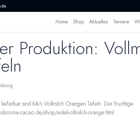
.de
Home
Shop
Aktuelles
Termine
Wi
er Produktion: Vollm
eln
mborg
ieferbar sind Kiki's Vollmilch Orangen Tafeln. Der fruchtige
eobroma-cacao.de/shop/edelvollmilch-orange.html