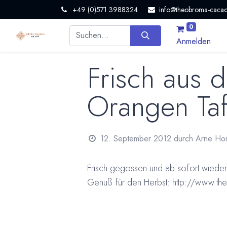
+49 (0)571 3988324
info@theobroma-cacao
0
Anmelden
Frisch aus d
Orangen Taf
12. September 2012
durch
Arne Ho
Frisch gegossen und ab sofort wieder l
Genuß für den Herbst:
http://www.th