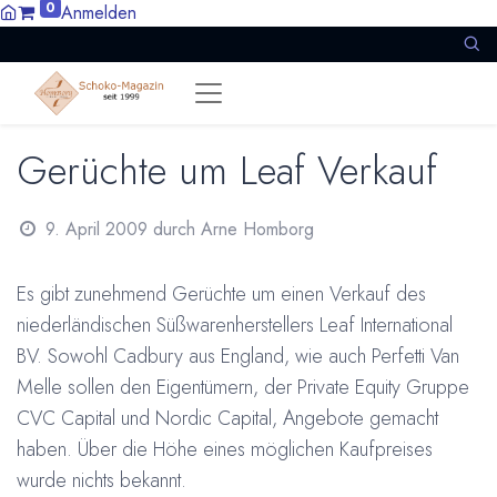
0
Anmelden
Gerüchte um Leaf Verkauf
9. April 2009
durch
Arne Homborg
Es gibt zunehmend Gerüchte um einen Verkauf des
niederländischen Süßwarenherstellers Leaf International
BV. Sowohl Cadbury aus England, wie auch Perfetti Van
Melle sollen den Eigentümern, der Private Equity Gruppe
CVC Capital und Nordic Capital, Angebote gemacht
haben. Über die Höhe eines möglichen Kaufpreises
wurde nichts bekannt.