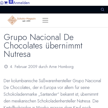
0
Anmelden
Grupo Nacional De
Chocolates übernimmt
Nutresa
4. Februar 2009
durch
Arne Homborg
Der kolumbianische Süßwarenhersteller Grupo Nacional
De Chocolates, der in Europa vor allem für seine
Schokoladenmarke „Santander“ bekannt ist, übernimmt
den mexikanischen Schokoladenhersteller Nutresa. Die
Kartellbehörden in Mexiko müssen dem Kauf noch