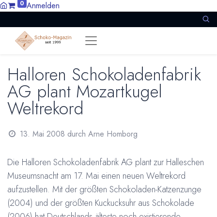
0
Anmelden
Halloren Schokoladenfabrik
AG plant Mozartkugel
Weltrekord
13. Mai 2008
durch
Arne Homborg
Die Halloren Schokoladenfabrik AG plant zur Halleschen
Museumsnacht am 17. Mai einen neuen Weltrekord
aufzustellen. Mit der größten Schokoladen-Katzenzunge
(2004) und der größten Kuckucksuhr aus Schokolade
(2006) hat Deutschlands älteste noch existierende