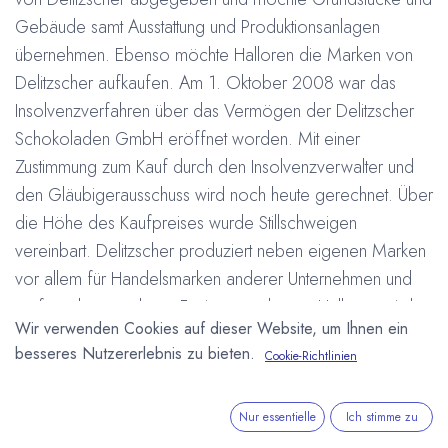
Gebäude samt Ausstattung und Produktionsanlagen
übernehmen. Ebenso möchte Halloren die Marken von
Delitzscher aufkaufen. Am 1. Oktober 2008 war das
Insolvenzverfahren über das Vermögen der Delitzscher
Schokoladen GmbH eröffnet worden. Mit einer
Zustimmung zum Kauf durch den Insolvenzverwalter und
den Gläubigerausschuss wird noch heute gerechnet. Über
die Höhe des Kaufpreises wurde Stillschweigen
vereinbart. Delitzscher produziert neben eigenen Marken
vor allem für Handelsmarken anderer Unternehmen und
verfügt über moderne Fertigungsanlagen. Halloren wird
Wir verwenden Cookies auf dieser Website, um Ihnen ein
den Betrieb von Delitzscher mit einer neu gegründeten
besseres Nutzererlebnis zu bieten.
Cookie-Richtlinien
Tochtergesellschaft fortführen und plant zunächst 130
Mitarbeiter am neuen Standort in Delitzsch zu
beschäftigen. Für das erste Geschäftsjahr plant man einen
Nur essentielle
Ich stimme zu
Umsatz von 20 Millionen Euro. Mit der Übernahme der