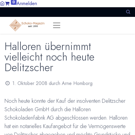
0
Anmelden
Halloren übernimmt
vielleicht noch heute
Delitzscher
1. Oktober 2008
durch
Arne Homborg
Noch heute könnte der Kauf der insolventen Delitzscher
Schokoladen GmbH durch die Halloren
Schokoladenfabrik AG abgeschlossen werden. Halloren
hat ein notarielles Kaufangebot für die Vermögenswerte
von Delitzscher abgegeben und möchte Grundstücke und