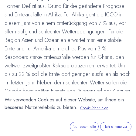
Tonnen Defizit aus. Grund für die geänderte Prognose
sind Ernteausfälle in Afrika. Für Afrika geht die ICCO in
diesem Jahr von einem Ernterückgang von 7 % aus, vor
allem aufgrund schlechter Wetterbedingungen. Für die
Region Asien und Ozeanien erwartet man eine stabile
Ernte und für Amerika ein leichtes Plus von 3 %.
Besonders starke Ernteausfälle werden für Ghana, den
weltweit zweitgrößten Kakaoproduzenten, erwartet. Um
bis zu 22 % soll die Ernte dort geringer ausfallen als noch
im letzten Jahr. Neben dem schlechten Wetter sollen die
Gründe beim späten Einsatz von Dünger und der Kürzung
des staatlichen Massen-Sprühprogramms liegen.
Wir verwenden Cookies auf dieser Website, um Ihnen ein
#
besseres Nutzererlebnis zu bieten.
Ernte
International Cocoa Organization (ICCO)
Cookie-Richtlinien
Kakaoanbau
Arne Homborg
3. Juni 2015
Nur essentielle
Ich stimme zu