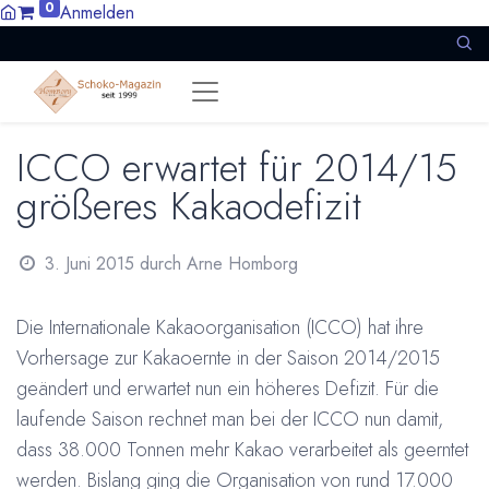
0
Anmelden
ICCO erwartet für 2014/15
größeres Kakaodefizit
3. Juni 2015
durch
Arne Homborg
Die Internationale Kakaoorganisation (ICCO) hat ihre
Vorhersage zur Kakaoernte in der Saison 2014/2015
geändert und erwartet nun ein höheres Defizit. Für die
laufende Saison rechnet man bei der ICCO nun damit,
dass 38.000 Tonnen mehr Kakao verarbeitet als geerntet
werden. Bislang ging die Organisation von rund 17.000