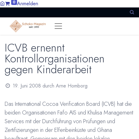
0
Anmelden
ICVB ernennt
Kontrollorganisationen
gegen Kinderarbeit
19. Juni 2008
durch
Arne Homborg
Das International Cocoa Verification Board (ICVB) hat die
beiden Organisationen Fafo AIS und Khulisa Management
Services mit der Durchführung von Prüfungen und
Zertifizierungen in der Elfenbeinküste und Ghana
beauftragt. Gemeinsam mit den beiden lokalen