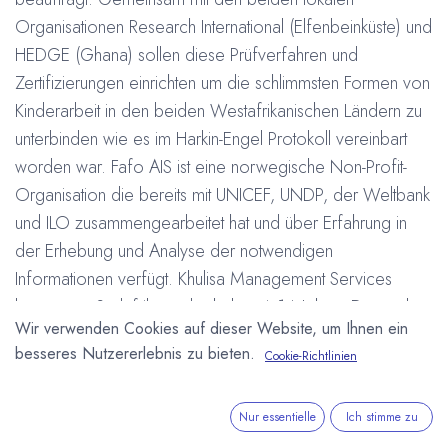
Organisationen Research International (Elfenbeinküste) und
HEDGE (Ghana) sollen diese Prüfverfahren und
Zertifizierungen einrichten um die schlimmsten Formen von
Kinderarbeit in den beiden Westafrikanischen Ländern zu
unterbinden wie es im Harkin-Engel Protokoll vereinbart
worden war. Fafo AIS ist eine norwegische Non-Profit-
Organisation die bereits mit UNICEF, UNDP, der Weltbank
und ILO zusammengearbeitet hat und über Erfahrung in
der Erhebung und Analyse der notwendigen
Informationen verfügt. Khulisa Management Services
kommt aus Südafrika und erhebt seit 14 Jahren Daten über
Wir verwenden Cookies auf dieser Website, um Ihnen ein
Kinderarbeit, Bildung und Gesundheit in zahlreichen
besseres Nutzererlebnis zu bieten.
Cookie-Richtlinien
afrikanischen Staaten.
#
Côte d'Ivoire (Elfenbeinküste)
Ghana
Kakaoanbau
Kinderarbeit
Nur essentielle
Ich stimme zu
Arne Homborg
19. Juni 2008