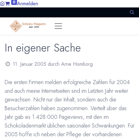
0
Anmelden
In eigener Sache
11. Januar 2005
durch
Arne Homborg
Die ersten Firmen melden erfolgreiche Zahlen für 2004
und auch meine Internetseiten sind im Letzten Jahr weiter
gewachsen. Nicht nur der Inhalt, sondern auch die
Besucherzahlen haben zugenommen. Verteilt über das
Jahr gab es 1.428.000 Pageviews, mit den im
Schokoladenmarkt üblichen saisonalen Schwankungen. Für
2005 hoffe ich neben der Pflege der vorhandenen