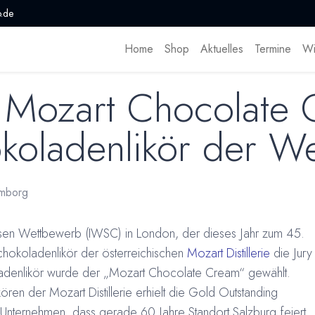
.de
Home
Shop
Aktuelles
Termine
Wi
 Mozart Chocolate
koladenlikör der We
mborg
uosen Wettbewerb (IWSC) in London, der dieses Jahr zum 45.
hokoladenlikör der österreichischen
Mozart Distillerie
die Jury
adenlikör wurde der „Mozart Chocolate Cream“ gewählt.
ören der Mozart Distillerie erhielt die Gold Outstanding
Unternehmen, dass gerade 60 Jahre Standort Salzburg feiert,