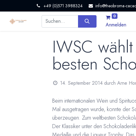
+49 (0)571 3988324
info@theobroma-cacao
0
Anmelden
IWSC wählt
besten Scho
14. September 2014
durch
Arne Ho
Beim internationalen Wein und Spirit
Mal ausgetragen wurde, konnte der Sc
überzeugen. Zum weltbesten Schokol
Der Klassiker unter den Schokoladenlik
Medaille und die Liqueur Trophy. Das 