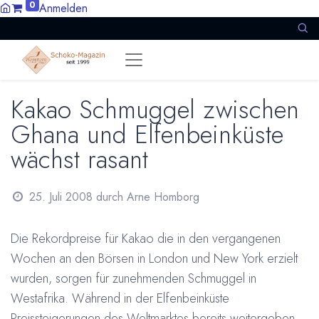
0
Anmelden
Kakao Schmuggel zwischen
Ghana und Elfenbeinküste
wächst rasant
25. Juli 2008
durch
Arne Homborg
Die Rekordpreise für Kakao die in den vergangenen
Wochen an den Börsen in London und New York erzielt
wurden, sorgen für zunehmenden Schmuggel in
Westafrika. Während in der Elfenbeinküste
Preissteigerungen des Weltmarktes bereits weitergeben