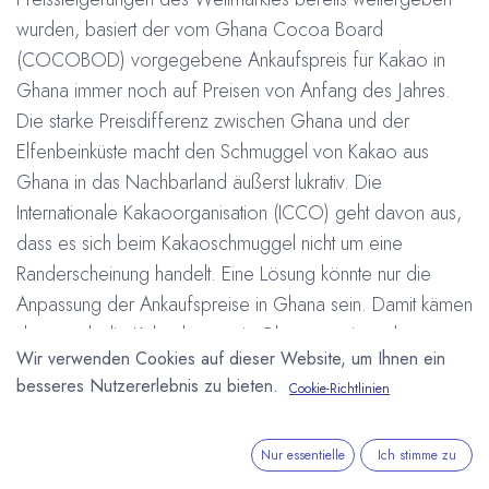
wurden, basiert der vom Ghana Cocoa Board
(COCOBOD) vorgegebene Ankaufspreis für Kakao in
Ghana immer noch auf Preisen von Anfang des Jahres.
Die starke Preisdifferenz zwischen Ghana und der
Elfenbeinküste macht den Schmuggel von Kakao aus
Ghana in das Nachbarland äußerst lukrativ. Die
Internationale Kakaoorganisation (ICCO) geht davon aus,
dass es sich beim Kakaoschmuggel nicht um eine
Randerscheinung handelt. Eine Lösung könnte nur die
Anpassung der Ankaufspreise in Ghana sein. Damit kämen
dann auch die Kakaobauern in Ghana zu einem besseren
Wir verwenden Cookies auf dieser Website, um Ihnen ein
Lohn, bislang sind die Preissteigerungen auf dem
besseres Nutzererlebnis zu bieten.
Cookie-Richtlinien
Weltmarkt an ihnen vorbei gegangen.
#
Côte d'Ivoire (Elfenbeinküste)
Ghana
Kakaoanbau
Kakaoexport
Kakaopreis
Nur essentielle
Ich stimme zu
Arne Homborg
25. Juli 2008