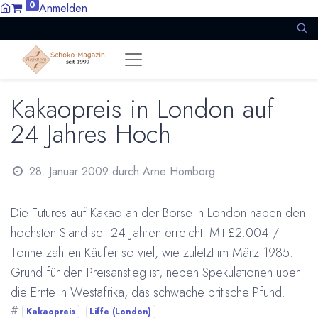
0
Anmelden
Kakaopreis in London auf
24 Jahres Hoch
28. Januar 2009
durch
Arne Homborg
Die Futures auf Kakao an der Börse in London haben den
höchsten Stand seit 24 Jahren erreicht. Mit £2.004 /
Tonne zahlten Käufer so viel, wie zuletzt im März 1985.
Grund für den Preisanstieg ist, neben Spekulationen über
die Ernte in Westafrika, das schwache britische Pfund.
#
Kakaopreis
Liffe (London)